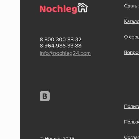
Сдать
Катал
О сер
8-800-300-88-32
8-964-986-33-88
Вопрос
info@nochleg24.com
Полит
Польз
Согла
© Ночлег 2026.